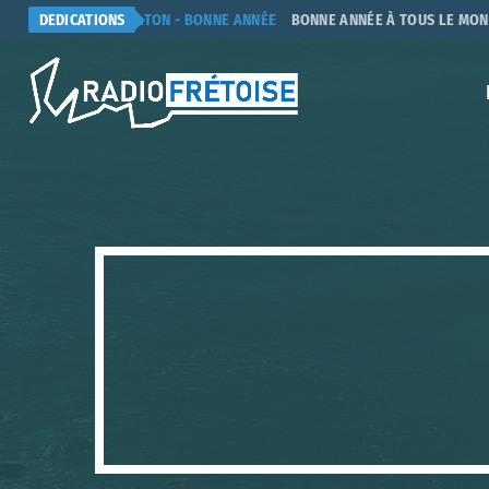
GERARD DALTON - BONNE ANNÉE
DEDICATIONS
BONNE ANNÉE À TOUS LE MONDE