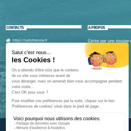
CONTACTS
A PROPOS
https://radiofretoise.fr
Gérée par une équipe
passionnés.
+33 09 72 47 34 50
contact@radiofretoise.fr
5 Rue du Navarrou, Lanvéoc