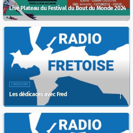
Live Plateau du Festival du Bout du Monde 2024
EMISSIONS
Les dédicaces avec Fred
more_vert
Les dédicaces avec Fred
close
Les dédicaces avec Fred