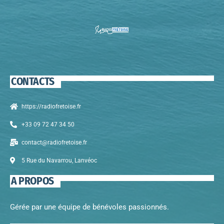
felis. Sed justo mauris, auctor eget tellus nec, pellentesque varius
mauris. Sed eu congue nulla, et tincidunt justo. Aliquam semper
faucibus odio id varius. Suspendisse varius laoreet sodales.
CONTACTS
https://radiofretoise.fr
+33 09 72 47 34 50
contact@radiofretoise.fr
5 Rue du Navarrou, Lanvéoc
A PROPOS
Gérée par une équipe de bénévoles passionnés.