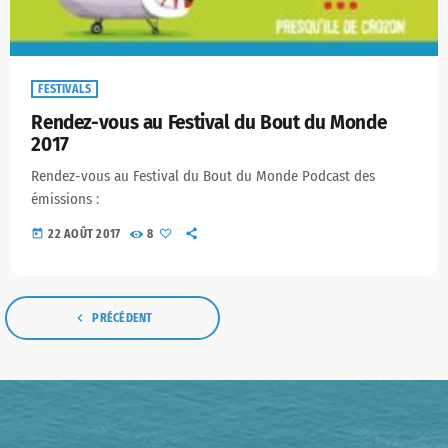
FESTIVALS
Rendez-vous au Festival du Bout du Monde
2017
Rendez-vous au Festival du Bout du Monde Podcast des
émissions :
today
22 AOÛT 2017
8
navigate_before
PRÉCÉDENT