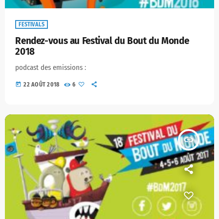
FESTIVALS
Rendez-vous au Festival du Bout du Monde
2018
podcast des emissions :
today
22 AOÛT 2018
6
insert_link