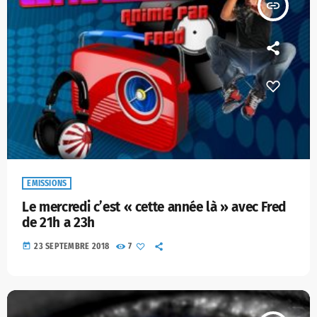
insert_link
EMISSIONS
Le mercredi c’est « cette année là » avec Fred
de 21h a 23h
today
23 SEPTEMBRE 2018
7