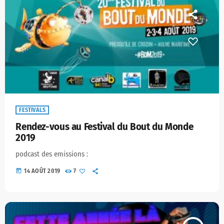
FESTIVALS
Rendez-vous au Festival du Bout du Monde
2019
podcast des emissions :
today
14 AOÛT 2019
7