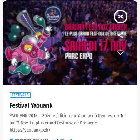
insert_link
FESTIVALS
Festival Yaouank
YAOUANK 2018 - 20ème édition du Yaouank à Rennes, du 1er
au 17 Nov. Le plus grand fest-noz de Bretagne.
https://yaouank.bzh/