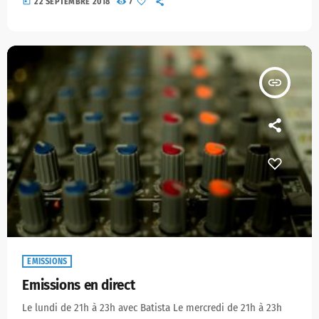
today
22 SEPTEMBRE 2018
7
insert_link
EMISSIONS
Emissions en direct
Le lundi de 21h à 23h avec Batista Le mercredi de 21h à 23h