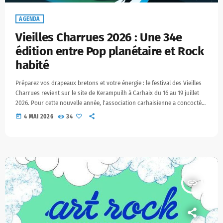
AGENDA
Vieilles Charrues 2026 : Une 34e
édition entre Pop planétaire et Rock
habité
Préparez vos drapeaux bretons et votre énergie : le festival des Vieilles
Charrues revient sur le site de Kerampuilh à Carhaix du 16 au 19 juillet
2026. Pour cette nouvelle année, l'association carhaisienne a concocté
une affiche audacieuse, mêlant icônes mondiales, piliers de la chanson
today
4 MAI 2026
34
française et pépites de la scène indépendante. Les Têtes d'Affiche : Un
grand écart stylistique L'édition 2026 frappe fort avec une diversité qui
fait la […]
insert_link