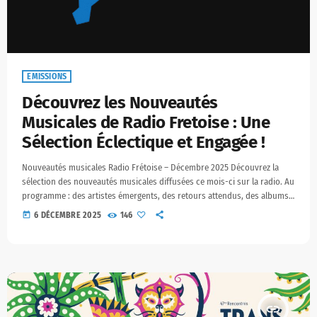
EMISSIONS
Découvrez les Nouveautés
Musicales de Radio Fretoise : Une
Sélection Éclectique et Engagée !
Nouveautés musicales Radio Frétoise – Décembre 2025 Découvrez la
sélection des nouveautés musicales diffusées ce mois-ci sur la radio. Au
programme : des artistes émergents, des retours attendus, des albums
engagés et des univers variés. Moxa – « Ember » Biographie : Moxa est
today
6 DÉCEMBRE 2025
146
un producteur français de musique électronique, qui mêle house
profonde et paysages sonores évocateurs. … Écouter : Apple Music –
Moxa Beatport – Moxa Réseaux sociaux […]
insert_link