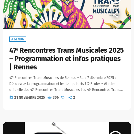
AGENDA
47ᵉ Rencontres Trans Musicales 2025
– Programmation et infos pratiques
| Rennes
47ᵉ Rencontres Trans Musicales de Rennes – 3 au 7 décembre 2025 :
Découvrez la programmation et les temps forts ! © Brulex – Affiche
officielle des 47ᵉ Rencontres Trans Musicales Les 47ᵉ Rencontres Trans
Musicales reviennent à Rennes du 3 au 7 décembre 2025 pour une
today
21 NOVEMBRE 2025
306
2
édition plus éclectique et engagée que jamais. Au programme : 77
artistes de 40 origines géographiques différentes, des créations
originales, des rencontres professionnelles, […]