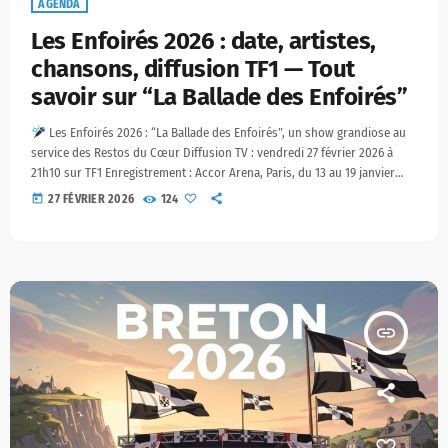
AGENDA
Les Enfoirés 2026 : date, artistes,
chansons, diffusion TF1 — Tout
savoir sur “La Ballade des Enfoirés”
Les Enfoirés 2026 : “La Ballade des Enfoirés”, un show grandiose au
service des Restos du Cœur Diffusion TV : vendredi 27 février 2026 à
21h10 sur TF1 Enregistrement : Accor Arena, Paris, du 13 au 19 janvier
2026 Nombre d’artistes : 54 à 55 selon les soirées Spectateurs : 72 000
today
27 FÉVRIER 2026
124
sur 7 concerts
Une édition record à Paris Bercy Les Enfoirés ont
retrouvé l’Accor Arena pour […]
insert_link