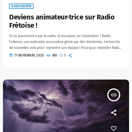
ASSOCIATION
Deviens animateur·trice sur Radio
Frétoise !
Tu es passionné·e par la radio, la musique, ou l’animation ? Radio
Frétoise, une webradio associative gérée par des bénévoles, recherche
de nouvelles voix pour rejoindre son équipe ! Pourquoi rejoindre Radio
Frétoise ? C’est une association loi 1901 à but non lucratif. Tu feras partie
today
17 NOVEMBRE 2025
180
1
d’une équipe de bénévoles passionnés. Tu peux contribuer à créer des
émissions, des chroniques, de la programmation musicale… selon tes
envies. On recherche : […]
insert_link