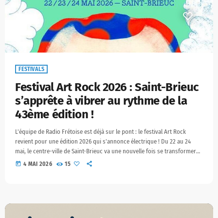
FESTIVALS
Festival Art Rock 2026 : Saint-Brieuc
s’apprête à vibrer au rythme de la
43ème édition !
L'équipe de Radio Frétoise est déjà sur le pont : le festival Art Rock
revient pour une édition 2026 qui s'annonce électrique ! Du 22 au 24
mai, le centre-ville de Saint-Brieuc va une nouvelle fois se transformer
en un immense terrain de jeu artistique, mêlant musique, danse et
today
4 MAI 2026
15
gastronomie. Depuis sa création en 1983, Art Rock n'est pas un festival
comme les autres. C’est un événement pluridisciplinaire qui prend […]