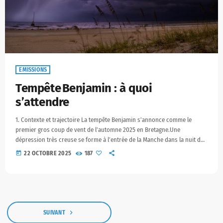
EMISSIONS
Tempête Benjamin : à quoi
s’attendre
1. Contexte et trajectoire La tempête Benjamin s’annonce comme le
premier gros coup de vent de l’automne 2025 en Bretagne.Une
dépression très creuse se forme à l’entrée de la Manche dans la nuit du
mercredi 22 au jeudi 23 octobre, avant de balayer l’ouest de la France. Le
today
22 OCTOBRE 2025
187
Finistère et les Côtes-d’Armor seront les premiers touchés. La
dépression atteindra son intensité maximale sur la façade Atlantique
avant de se décaler […]
navigate_next
SUIVANT