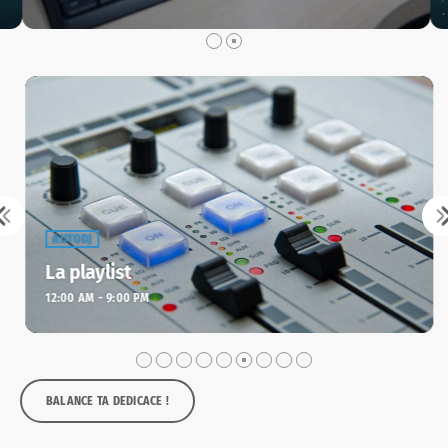
équipe ! Pourquoi rejoindre Radio Frétoise ? C’est une
association loi 1901 à but non lucratif. Tu feras partie d’une
équipe de bénévoles passionnés. Tu peux contribuer à créer
des émissions, des chroniques, de la programmation
musicale… selon tes envies. On recherche : […]
AUTODJ
La playlist
12:00 AM - 9:00 PM
BALANCE TA DEDICACE !