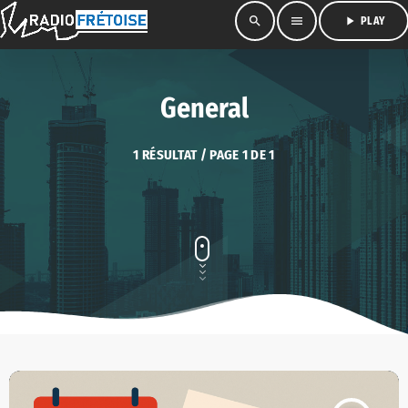
search
menu
play_arrow
PLAY
General
1 RÉSULTAT / PAGE 1 DE 1