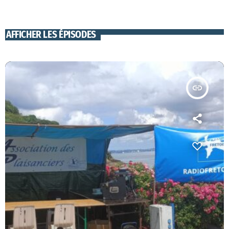
AFFICHER LES ÉPISODES
insert_link