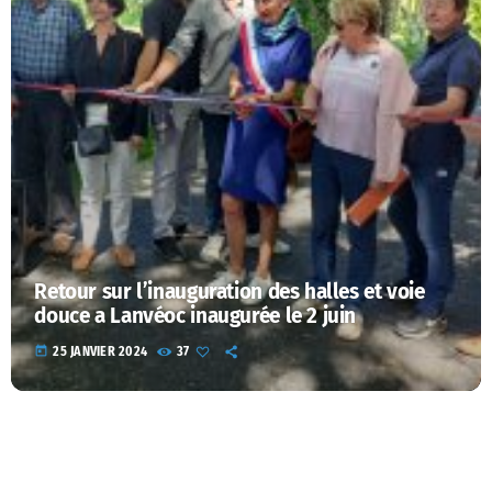
Retour sur l’inauguration des halles et voie
douce a Lanvéoc inaugurée le 2 juin
today
25 JANVIER 2024
37