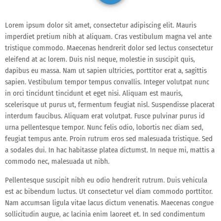
Lorem ipsum dolor sit amet, consectetur adipiscing elit. Mauris
imperdiet pretium nibh at aliquam. Cras vestibulum magna vel ante
tristique commodo. Maecenas hendrerit dolor sed lectus consectetur
eleifend at ac lorem. Duis nisl neque, molestie in suscipit quis,
dapibus eu massa. Nam ut sapien ultricies, porttitor erat a, sagittis
sapien. Vestibulum tempor tempus convallis. Integer volutpat nunc
in orci tincidunt tincidunt et eget nisi. Aliquam est mauris,
scelerisque ut purus ut, fermentum feugiat nisl. Suspendisse placerat
interdum faucibus. Aliquam erat volutpat. Fusce pulvinar purus id
urna pellentesque tempor. Nunc felis odio, lobortis nec diam sed,
feugiat tempus ante. Proin rutrum eros sed malesuada tristique. Sed
a sodales dui. In hac habitasse platea dictumst. In neque mi, mattis a
commodo nec, malesuada ut nibh.
Pellentesque suscipit nibh eu odio hendrerit rutrum. Duis vehicula
est ac bibendum luctus. Ut consectetur vel diam commodo porttitor.
Nam accumsan ligula vitae lacus dictum venenatis. Maecenas congue
sollicitudin augue, ac lacinia enim laoreet et. In sed condimentum