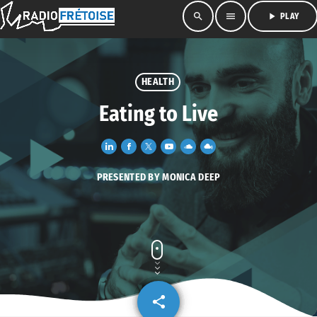
search
menu
play_arrow
PLAY
HEALTH
Eating to Live
PRESENTED BY MONICA DEEP
share
email