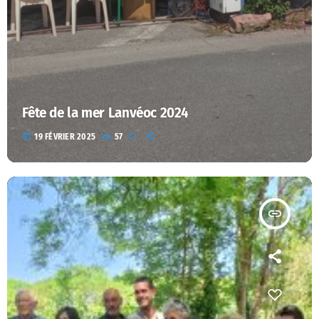
Fête de la mer Lanvéoc 2024
today
19 FÉVRIER 2025
57
insert_link