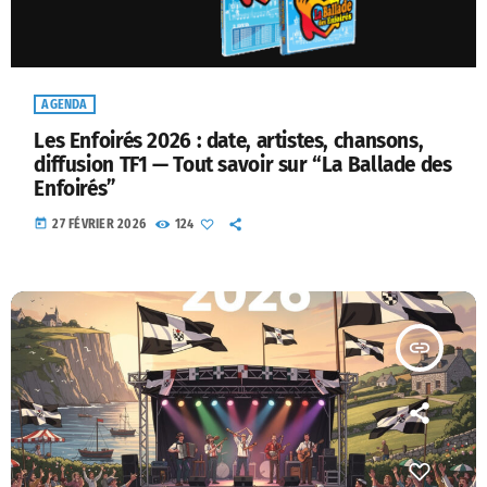
AGENDA
Les Enfoirés 2026 : date, artistes, chansons,
diffusion TF1 — Tout savoir sur “La Ballade des
Enfoirés”
today
27 FÉVRIER 2026
124
insert_link