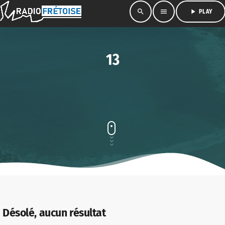
search
menu
play_arrow
PLAY
13
Désolé, aucun résultat