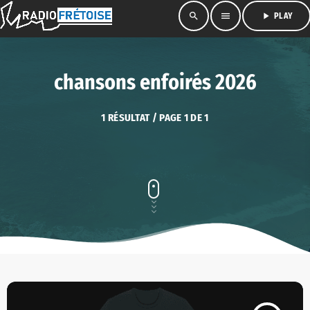
search
menu
play_arrow
PLAY
chansons enfoirés 2026
1 RÉSULTAT / PAGE 1 DE 1