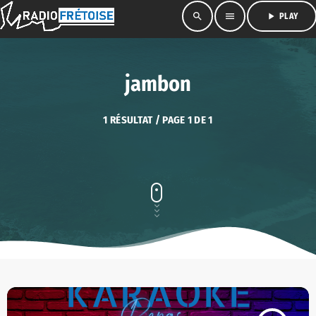
search
menu
play_arrow
PLAY
jambon
1 RÉSULTAT / PAGE 1 DE 1