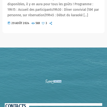
disponibles, il y en aura pour tous les goûts ! Programme :
19h15 : Accueil des participants19h30 : Dîner convivial (18€ par
personne, sur réservation)19h45 : Début du karaoké […]
today
29 AOÛT 2024
569
3
CONTACTS