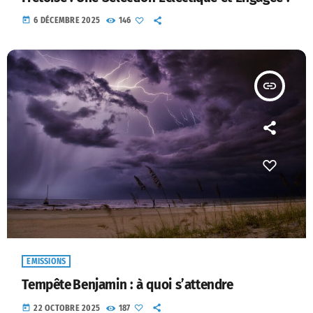
today
6 DÉCEMBRE 2025
146
insert_link
EMISSIONS
Tempête Benjamin : à quoi s’attendre
today
22 OCTOBRE 2025
187