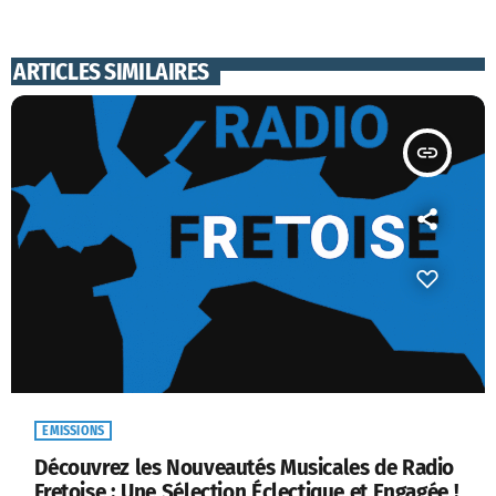
ARTICLES SIMILAIRES
insert_link
EMISSIONS
Découvrez les Nouveautés Musicales de Radio
Fretoise : Une Sélection Éclectique et Engagée !