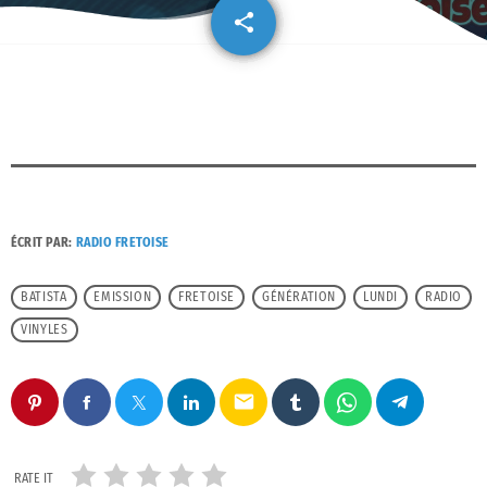
share
email
ÉCRIT PAR:
RADIO FRETOISE
BATISTA
EMISSION
FRETOISE
GÉNÉRATION
LUNDI
RADIO
VINYLES
email
RATE IT