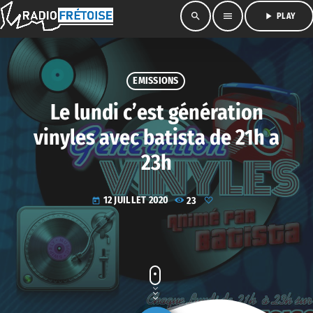
search
menu
play_arrow
PLAY
EMISSIONS
Le lundi c’est génération
vinyles avec batista de 21h a
23h
12 JUILLET 2020
23
today