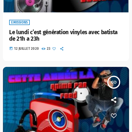
EMISSIONS
Le lundi c’est génération vinyles avec batista
de 21h a 23h
today
12 JUILLET 2020
23
insert_link