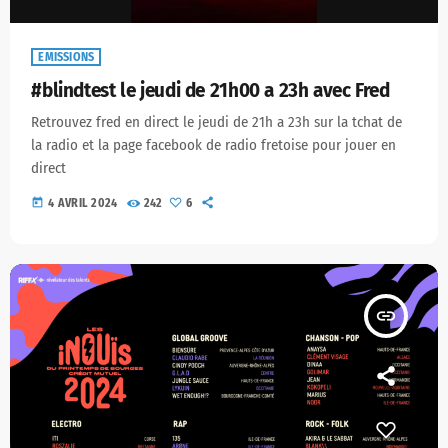
EMISSIONS
#blindtest le jeudi de 21h00 a 23h avec Fred
Retrouvez fred en direct le jeudi de 21h a 23h sur la tchat de
la radio et la page facebook de radio fretoise pour jouer en
direct
today
4 AVRIL 2024
242
6
insert_link