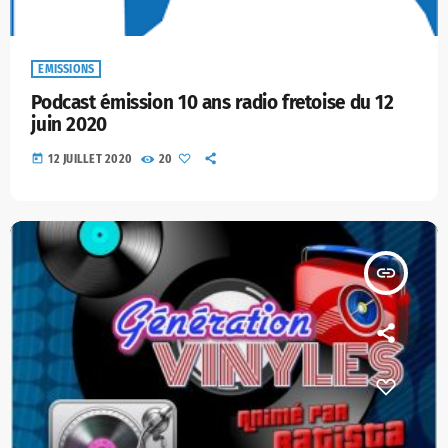
EMISSIONS
Podcast émission 10 ans radio fretoise du 12
juin 2020
today
12 JUILLET 2020
20
insert_link