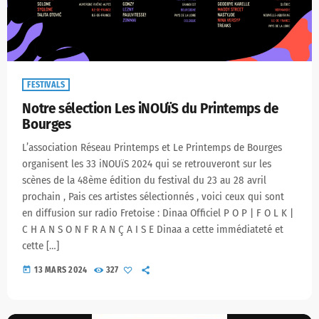
FESTIVALS
Notre sélection Les iNOUïS du Printemps de
Bourges
L’association Réseau Printemps et Le Printemps de Bourges
organisent les 33 iNOUïS 2024 qui se retrouveront sur les
scènes de la 48ème édition du festival du 23 au 28 avril
prochain , Pais ces artistes sélectionnés , voici ceux qui sont
en diffusion sur radio Fretoise : Dinaa Officiel P O P | F O L K |
C H A N S O N F R A N Ç A I S E Dinaa a cette immédiateté et
cette […]
today
13 MARS 2024
327