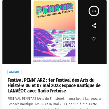
insert_link
AGENDA
Festival PENN’ ARZ : 1er Festival des Arts du
Finistère 06 et 07 mai 2023 Espace nautique de
LANVÉOC avec Radio Fretoise
FESTIVAL PENN'ARZ (Arts du Finistère). Il aura lieu à Lanvéoc, à
l'espace nautique, les 06 et 07 mai 2023, de 10h à 21h. Cette