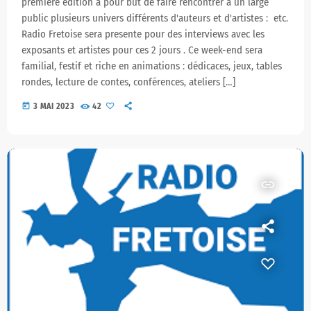
première édition a pour but de faire rencontrer à un large
public plusieurs univers différents d'auteurs et d'artistes : etc.
Radio Fretoise sera presente pour des interviews avec les
exposants et artistes pour ces 2 jours . Ce week-end sera
familial, festif et riche en animations : dédicaces, jeux, tables
rondes, lecture de contes, conférences, ateliers […]
today
3 MAI 2023
42
insert_link