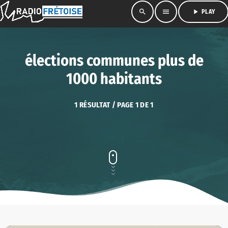
search
menu
play_arrow
PLAY
élections communes plus de
1000 habitants
1 RÉSULTAT / PAGE 1 DE 1